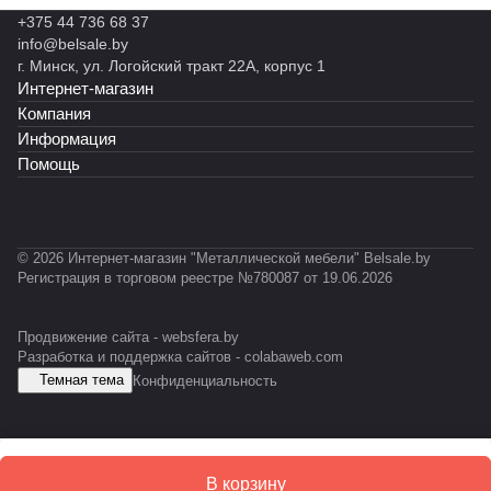
н
н
н
н
н
В
ы
+375 44 736 68 37
ы
ы
ы
н
н
Л
й
info@belsale.by
й
й
й
ы
ы
Т
С
г. Минск, ул. Логойский тракт 22А, корпус 1
С
R
С
й
й
-
А
Интернет-магазин
Т
o
T
С
С
0
Р
Ф
c
-
У
У
3
Компания
У
k
0
С
М
1
Информация
X
5
-
Помощь
L
1
E
S
D
© 2026 Интернет-магазин "Металлической мебели" Belsale.by
Регистрация в торговом реестре №780087 от 19.06.2026
Продвижение сайта -
websfera.by
Разработка и поддержка сайтов -
colabaweb.com
Темная тема
Конфиденциальность
В корзину