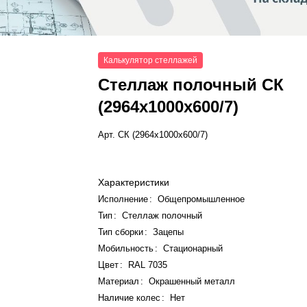
Калькулятор стеллажей
Стеллаж полочный СК
(2964x1000x600/7)
Арт.
СК (2964x1000x600/7)
Характеристики
Исполнение
:
Общепромышленное
Тип
:
Стеллаж полочный
Тип сборки
:
Зацепы
Мобильность
:
Стационарный
Цвет
:
RAL 7035
Материал
:
Окрашенный металл
Наличие колес
:
Нет