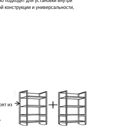
о подходят для установки внутри
й конструкции и универсальности,
оят из
у