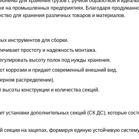
ачены для хранения грузов с ручной обработкой и идеальн
акже на промышленных предприятиях. Благодаря продуманно
ство для хранения различных товаров и материалов.
ых инструментов для сборки.
печивает простоту и надежность монтажа.
регулировать высоту полок под нужды хранения.
от коррозии и придает современный внешний вид.
мерном распределении).
 высоты конструкции и количества секций.
т установки дополнительных секций (СК ДС), которые сост
й секции на зацепах, формируя единую устойчивую систем