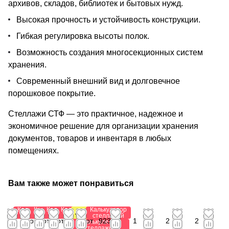
архивов, складов, библиотек и бытовых нужд.
Высокая прочность и устойчивость конструкции.
Гибкая регулировка высоты полок.
Возможность создания многосекционных систем
хранения.
Современный внешний вид и долговечное
порошковое покрытие.
Стеллажи СТФ — это практичное, надежное и
экономичное решение для организации хранения
документов, товаров и инвентаря в любых
помещениях.
Вам также может понравиться
Калькулятор
Калькулятор
Калькулятор
Калькулятор
Калькулятор
Антистатический
стеллажей
стеллажей
стеллажей
стеллажей
стеллажей
0
от
от
от
от 1
от
923,88
1
2
2
Калькулятор
стеллажей