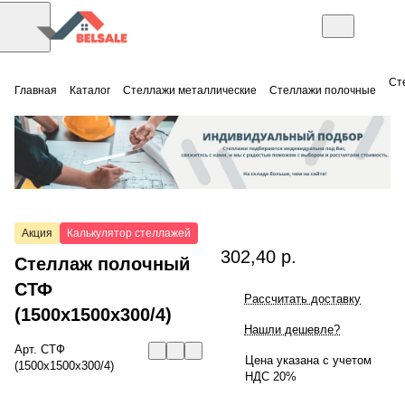
Ст
Главная
Каталог
Стеллажи металлические
Стеллажи полочные
Акция
Калькулятор стеллажей
302,40 р.
Стеллаж полочный
СТФ
Рассчитать доставку
(1500x1500x300/4)
Нашли дешевле?
Арт.
СТФ
Цена указана с учетом
(1500x1500x300/4)
НДС 20%