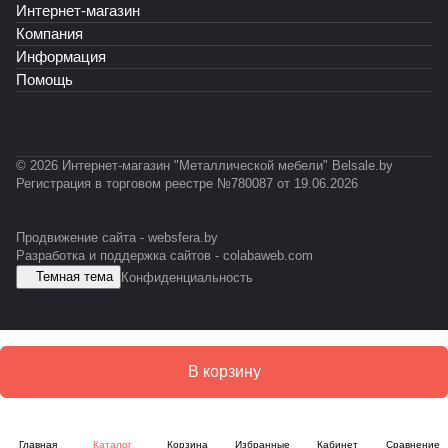
Интернет-магазин
o
К
С
Т
Т
0
c
У
-
-
3
Компания
k
М
0
0
1
Информация
L
-
1
1
Помощь
E
1
0
S
К
D
© 2026 Интернет-магазин "Металлической мебели" Belsale.by
Регистрация в торговом реестре №780087 от 19.06.2026
Продвижение сайта -
websfera.by
Разработка и поддержка сайтов -
colabaweb.com
Темная тема
Конфиденциальность
В корзину
Главная
Каталог
Корзина
Избранные
Кабинет
Сравнение