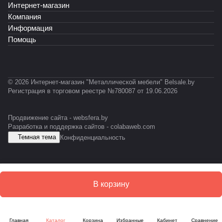
R
Интернет-магазин
T
С
Т
701
-
У
-
2)
Компания
0
С
0
Информация
3
1
Помощь
1
2
© 2026 Интернет-магазин "Металлической мебели" Belsale.by
Регистрация в торговом реестре №780087 от 19.06.2026
Продвижение сайта -
websfera.by
Разработка и поддержка сайтов -
colabaweb.com
Темная тема
Конфиденциальность
В корзину
Главная
Каталог
Корзина
Избранные
Кабинет
Сравнение