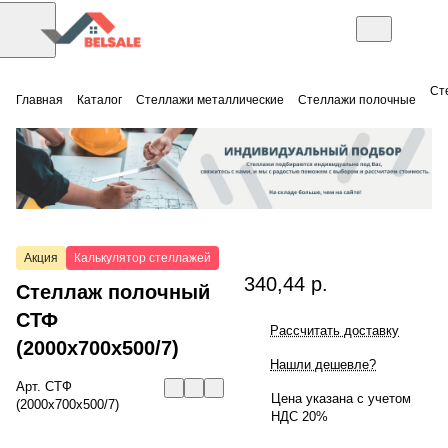
Ст
Главная
Каталог
Стеллажи металлические
Стеллажи полочные
Акция
Калькулятор стеллажей
340,44 р.
Стеллаж полочный
СТФ
Рассчитать доставку
(2000x700x500/7)
Нашли дешевле?
Арт.
СТФ
Цена указана с учетом
(2000x700x500/7)
НДС 20%