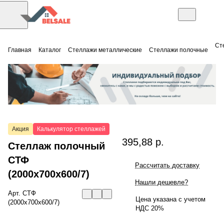
Ст
Главная
Каталог
Стеллажи металлические
Стеллажи полочные
Акция
Калькулятор стеллажей
395,88 р.
Стеллаж полочный
СТФ
Рассчитать доставку
(2000x700x600/7)
Нашли дешевле?
Арт.
СТФ
Цена указана с учетом
(2000x700x600/7)
НДС 20%