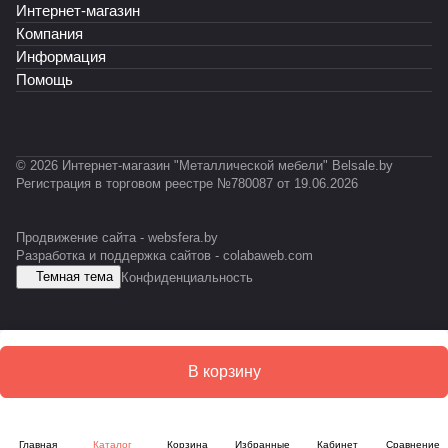
Интернет-магазин
Т
К
T
С
Т
Т
Ф
Ф
-
У
-
-
Компания
У
0
С
0
0
Информация
3
1
1
Помощь
1
2
0
К
© 2026 Интернет-магазин "Металлической мебели" Belsale.by
Регистрация в торговом реестре №780087 от 19.06.2026
Продвижение сайта -
websfera.by
Разработка и поддержка сайтов -
colabaweb.com
Темная тема
Конфиденциальность
В корзину
Главная
Каталог
Корзина
Избранные
Кабинет
Сравнение