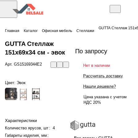
GUTTA Стеллаж 151х6
Главная
Каталог
Офисная мебель
Стеллажи
GUTTA Стеллаж
По запросу
151х69х34 см - эвок
Арт.
GS15169344Е2
Нет в наличии
Рассчитать доставку
Цвет:
Эвок
Нашли дешевле?
Цена указана с учетом
НДС 20%
Характеристики
Количество ярусов, шт
:
4
Габариты изделия, мм
:
Все товары GUTTA