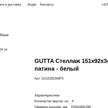
та и доставка
Акции
Контакты
+375
обные
34 см
GUTTA Стеллаж 151х92х34
патина - белый
Арт.
GS15192344P3
Характеристики
Количество ярусов, шт
:
4
Габариты изделия, мм
:
1510x920x340