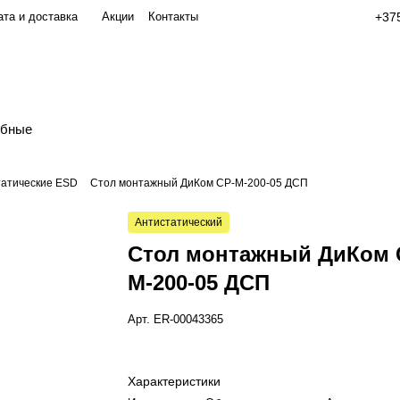
та и доставка
Акции
Контакты
+375
обные
татические ESD
Стол монтажный ДиКом СР-М-200-05 ДСП
Антистатический
Стол монтажный ДиКом 
М-200-05 ДСП
Арт.
ER-00043365
Характеристики