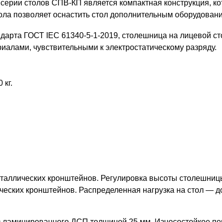
рии столов СПВ-КП является компактная конструкция, кот
ола позволяет оснастить стол дополнительным оборудован
ндарта ГОСТ IEC 61340-5-1-2019, столешница на лицевой с
териалами, чувствительными к электростатическому разряду.
 кг.
металлических кронштейнов. Регулировка высоты столешниц
ских кронштейнов. Распределенная нагрузка на стол — до 
 ламинированного ДСП толщиной 25 мм. Износостойкое по