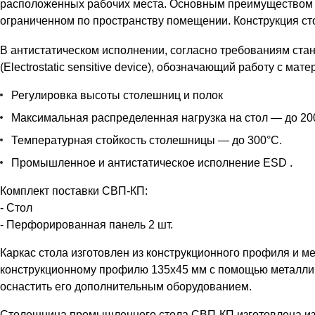
расположенных рабочих места. Основным преимуществом се
ограниченном по пространству помещении. Конструкция ст
В антистатическом исполнении, согласно требованиям ста
(Electrostatic sensitive device), обозначающий работу с ма
Регулировка высоты столешниц и полок
Максимальная распределенная нагрузка на стол — до 200
Температурная стойкость столешницы — до 300°С.
Промышленное и антистатическое исполнение ESD .
Комплект поставки СВП-КП:
- Стол
- Перфорированная панель 2 шт.
Каркас стола изготовлен из конструкционного профиля и 
конструкционному профилю 135х45 мм с помощью металличе
оснастить его дополнительным оборудованием.
Столешница промышленного стола СВП-КП изготовлена из