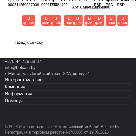
тор
овый
О
зам
П
М-
М-
ьи
00031155
00037039
00011352
00021492
ESD
ESD
ESD
С
м
Арт.
СМЧ-1200х500
Арт.
СМЧ-1000
ный
Дельт
м
Тет
С
20
15
ПСН-
М
ь
CH
а 2
и
а
-
00
00
1200
Ч-
я
В
В
В
В
В
В
В
В
В
EM
корзину
PU
корзину
к
корзину
1-
корзину
2
корзину
корзину
корзину
-
корзину
-
корзину
-ESD
12
С
A
р
2L
ES
ES
00
М
о
D
D
х5
Ч
н
00
-
Назад к списку
3
1
F
0
0
+375 44 736 68 37
0
info@belsale.by
г. Минск, ул. Логойский тракт 22А, корпус 1
Интернет-магазин
Компания
Информация
Помощь
© 2026 Интернет-магазин "Металлической мебели" Belsale.by
Регистрация в торговом реестре №780087 от 19.06.2026