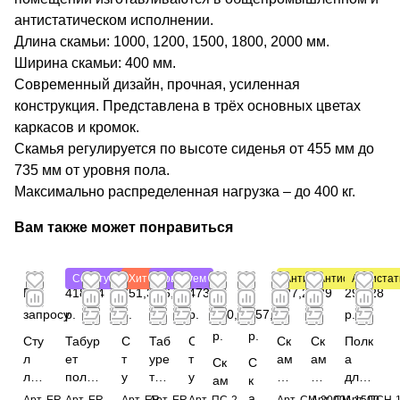
антистатическом исполнении.
Длина скамьи: 1000, 1200, 1500, 1800, 2000 мм.
Ширина скамьи: 400 мм.
Современный дизайн, прочная, усиленная
конструкция. Представлена в трёх основных цветах
каркасов и кромок.
Скамья регулируется по высоте сиденья от 455 мм до
735 мм от уровня пола.
Максимально распределенная нагрузка – до 400 кг.
Вам также может понравиться
Советуем
Хит
Советуем
Антистатический
Антистатически
Антистат
По
418,44
751,32
356,16
473,04
3
2
827,28
639
293,28
запросу
р.
р.
р.
р.
460,08
857,20
р.
р.
р.
р.
р.
Сту
Табур
С
Таб
С
Ск
Ск
Полк
л
ет
т
уре
т
ам
ам
а
Ск
С
лаб
полиу
у
т
у
ья
ья
для
ам
к
ора
ретан
л
кож
л
С
С
скам
ья
а
Арт.
ER-
Арт.
ER-
Арт.
ER-
Арт.
ER-
Арт.
ПС-2
Арт.
СМ-2000-
Арт.
СМ-1500-
Арт.
ПСН-1