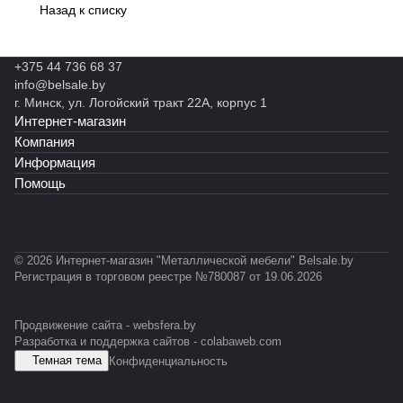
PU
ет
D
Т-
С-
0
Назад к списку
D
1
а
2»
2»
0
0
2-
-
0
2
E
0
+375 44 736 68 37
L
S
info@belsale.by
D
г. Минск, ул. Логойский тракт 22А, корпус 1
Интернет-магазин
Компания
Информация
Помощь
© 2026 Интернет-магазин "Металлической мебели" Belsale.by
Регистрация в торговом реестре №780087 от 19.06.2026
Продвижение сайта -
websfera.by
Разработка и поддержка сайтов -
colabaweb.com
Темная тема
Конфиденциальность