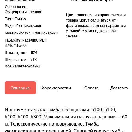
Исполнение
:
Общепромышленное
Цвет, описание и характеристики
Тип
:
Тумба
товара могут отличаться от
фактических, важные параметры
Вид
:
Стационарная
уточняйте у менеджера при
Мобильность
:
Стационарный
заказе.
Габариты изделия, мм
:
824x718x600
Высота, мм.
:
824
Ширина, мм
:
718
Все характеристики
Описание
Характеристики
Оплата
Доставка
Инструментальная тумба с 5 ящиками: h100, h100,
h100, h100, h300. Максимальная нагрузка на ящик — 60
кг. Телескопические направляющие. Тумба
укомплектована столешницей. Сварной корпус тумбы