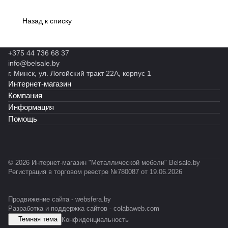
(цвет
ка
0104 S
о
о
о
о
о
R
RAL701
я
м
м
м
м
м
O
Назад к списку
2)
Т
В
В
В
В
В
F
П-
С
С
С
Л
Л
I
3-
-
-
-
-
-
№
ES
0
0
0
0
0
3
+375 44 736 68 37
D
8
2
1
1
1
-
info@belsale.by
7
5
4
5
4
3
г. Минск, ул. Логойский тракт 22А, корпус 1
-
-
-
-
Интернет-магазин
0
0
0
0
Компания
2
1
1
2
Информация
Помощь
© 2026 Интернет-магазин "Металлической мебели" Belsale.by
Регистрация в торговом реестре №780087 от 19.06.2026
Продвижение сайта -
websfera.by
Разработка и поддержка сайтов -
colabaweb.com
Темная тема
Конфиденциальность