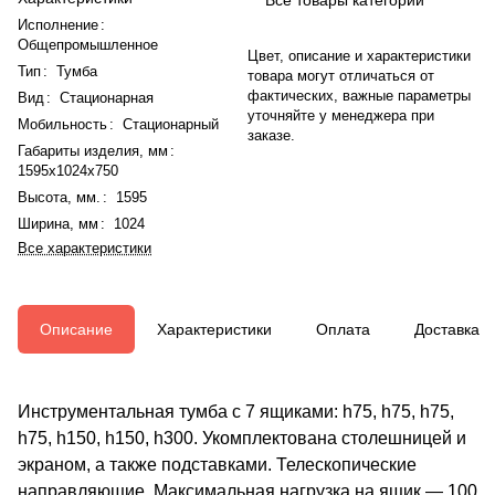
Исполнение
:
Общепромышленное
Цвет, описание и характеристики
Тип
:
Тумба
товара могут отличаться от
фактических, важные параметры
Вид
:
Стационарная
уточняйте у менеджера при
Мобильность
:
Стационарный
заказе.
Габариты изделия, мм
:
1595x1024x750
Высота, мм.
:
1595
Ширина, мм
:
1024
Все характеристики
Описание
Характеристики
Оплата
Доставка
Инструментальная тумба с 7 ящиками: h75, h75, h75,
h75, h150, h150, h300. Укомплектована столешницей и
экраном, а также подставками. Телескопические
направляющие. Максимальная нагрузка на ящик — 100