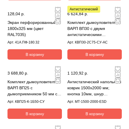
Антистатический
128,04 р.
6 624,84 р.
Экран перфорированный
Комплект дымоуловителя
1800х325 мм (цвет
ВАРП ВП30 с двумя
RAL7035)
антистатическими
дымоприемниками 75мм с
Арт.
41А.ПФ-180.32
Арт.
КВП30-2С75-СУ-АС
креплением к столу КВП30-
2С75-СУ-АС
В корзину
В корзину
3 688,80 р.
1 120,92 р.
Комплект дымоуловителя
Антистатический напольный
ВАРП ВП25 с
коврик 1500x2000 мм;
дымоприемником 50 мм с
кнопка 10мм, шнур
креплением на блок КВП25-
заземления
Арт.
КВП25-К-1Б50-СУ
Арт.
МТ-1500-2000-ESD
К-1Б50-СУ
В корзину
В корзину