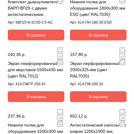
Комплект дымоуловителя
Нижняя полка для
ВАРП ВП25 с двумя
оборудования 1800х300 мм
антистатическими
ESD (цвет RAL7035)
дымоприемниками 50мм с
Арт.
КВП25-К-2C50-СУ-AC
Арт.
41А.ПН-180.30-ESD
крепл. к столу КВП25-
К-2C50-СУ-AC
В корзину
В корзину
240,36 р.
157,80 р.
Экран перфорированный
Экран перфорированный
для верстаков 1500х430 мм
2000х325 мм (цвет
(цвет RAL7012)
RAL7035)
Арт.
41А.ПФГР-150.43
Арт.
41А.ПФ-200.32
В корзину
В корзину
237,96 р.
852,12 р.
Нижняя полка для
Антистатический напольный
оборудования 1500х300 мм
коврик 1200x1900 мм;