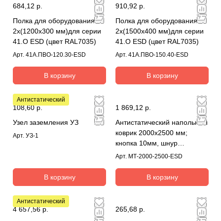
684,12 р.
910,92 р.
Полка для оборудования
Полка для оборудования
2х(1200х300 мм)для серии
2х(1500х400 мм)для серии
41.О ESD (цвет RAL7035)
41.О ESD (цвет RAL7035)
Арт.
41А.ПВО-120.30-ESD
Арт.
41А.ПВО-150.40-ESD
В корзину
В корзину
Антистатический
108,60 р.
1 869,12 р.
Узел заземления УЗ
Антистатический напольный
коврик 2000x2500 мм;
Арт.
УЗ-1
кнопка 10мм, шнур
заземления
Арт.
МТ-2000-2500-ESD
В корзину
В корзину
Антистатический
4 657,56 р.
265,68 р.