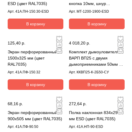
ESD (цвет RAL7035)
кнопка 10мм, шнур
заземления
Арт.
41А.ПН-150.30-ESD
Арт.
МТ-1200-1900-ESD
В корзину
В корзину
125,40 р.
4 018,20 р.
Экран перфорированный
Комплект дымоуловителя
1500х325 мм (цвет
ВАРП ВП25 с двумя
RAL7035)
дымоприемниками 50мм с
креплением на блок
Арт.
41А.ПФ-150.32
Арт.
ККВП25-К-2Б50-СУ
ККВП25-К-2Б50-СУ
В корзину
В корзину
68,16 р.
272,64 р.
Экран перфорированный
Полка наклонная 834х295
900х505 мм (цвет RAL7035)
мм ESD (цвет RAL7035)
Арт.
41А.ПФ-90.50
Арт.
41А.НП-90-ESD