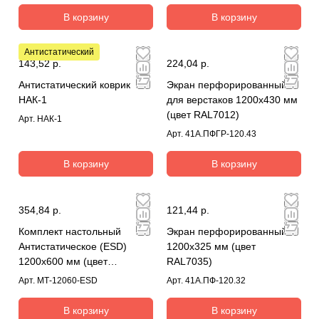
В корзину
В корзину
Антистатический
143,52 р.
224,04 р.
Антистатический коврик
Экран перфорированный
НАК-1
для верстаков 1200х430 мм
(цвет RAL7012)
Арт.
НАК-1
Арт.
41А.ПФГР-120.43
В корзину
В корзину
354,84 р.
121,44 р.
Комплект настольный
Экран перфорированный
Антистатическое (ESD)
1200х325 мм (цвет
1200х600 мм (цвет
RAL7035)
синий);гарнитура коврик-
Арт.
МТ-12060-ESD
Арт.
41А.ПФ-120.32
земля
В корзину
В корзину