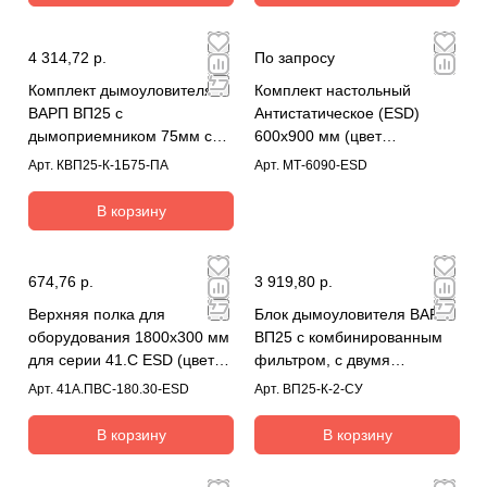
4 314,72 р.
По запросу
Комплект дымоуловителя
Комплект настольный
ВАРП ВП25 с
Антистатическое (ESD)
дымоприемником 75мм с
600х900 мм (цвет
креплением на блок КВП25-
синий);гарнитура коврик-
Арт.
КВП25-К-1Б75-ПА
Арт.
МТ-6090-ESD
К-1Б75-ПА
земля
В корзину
674,76 р.
3 919,80 р.
Верхняя полка для
Блок дымоуловителя ВАРП
оборудования 1800х300 мм
ВП25 с комбинированным
для серии 41.С ESD (цвет
фильтром, с двумя
RAL7035)
адаптерами для
Арт.
41А.ПВС-180.30-ESD
Арт.
ВП25-К-2-СУ
дымоприемников ВП25-К-2-
СУ
В корзину
В корзину