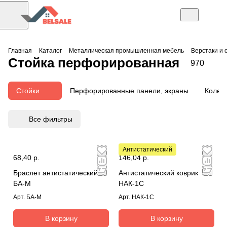
Главная
Каталог
Металлическая промышленная мебель
Верстаки и 
Cтойка перфорированная
970
Стойки
Перфорированные панели, экраны
Колес
Все фильтры
Антистатический
68,40 р.
146,04 р.
Браслет антистатический
Антистатический коврик
БА-М
НАК-1С
Арт.
БА-М
Арт.
НАК-1С
В корзину
В корзину