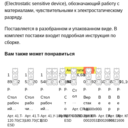
(Electrostatic sensitive device), обозначающий работу с
материалами, чувствительными к электростатическому
разряду.
Поставляется в разобранном и упакованном виде. В
комплект поставки входит подробная инструкция по
сборке.
Вам также может понравиться
Антистатический
Хит
1
1
1
3
8
916,68
3
4
2
1
893,12
519,20
548,48
681,84
890,56
р.
094,92
250,88
057,76
991,1
р.
р.
р.
р.
р.
р.
р.
р.
р.
Ст
ол
Стол
Стол
Стол
С
С
Вер
В
В
В
пр
рабоч
рабо
рабоч
т
т
стак
е
е
е
ом
ий
чий
ий
о
о
одн
рс
р
р
Арт.
СП-1800х900
ы
1200х
1800
1800х
л
л
отум
та
с
с
Арт.
41.T-
Арт.
41.T-
Арт.
41.У-180.70-
Арт.
Арт.
СПЧ-1200
СППС-1500КП-
Арт.
ER-
Арт.
ER-
Арт.
ER-
Арт.
К
ш
700
x700
700
С
С
бов
к
т
т
120.70(С3)-
180.70(С1)
ESD
ESD
00020532
00026763
00021606
ле
ESD
мм
мм
мм
П
П
ый
Д
а
а