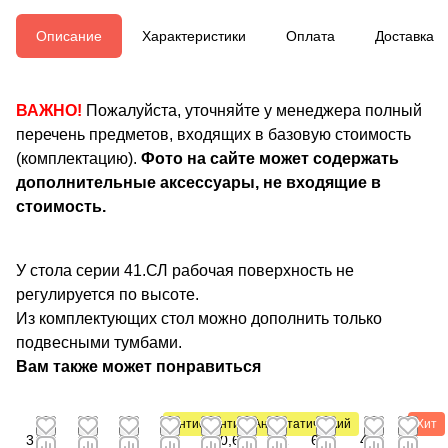
Описание
Характеристики
Оплата
Доставка
ВАЖНО!
Пожалуйста, уточняйте у менеджера полный
перечень предметов, входящих в базовую стоимость
(комплектацию).
Фото на сайте может содержать
дополнительные аксессуары, не входящие в
стоимость.
У стола серии 41.СЛ рабочая поверхность не
регулируется по высоте.
Из комплектующих стол можно дополнить только
подвесными тумбами.
Вам также может понравиться
Антистатический
Антистатический
Антистатический
Хит
3
2
1
3
500,64
1
1
6
4
3