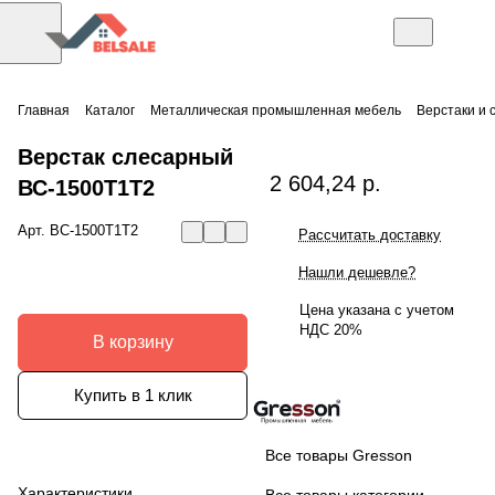
Главная
Каталог
Металлическая промышленная мебель
Верстаки и 
Верстак слесарный
2 604,24 р.
ВС-1500Т1Т2
Арт.
ВС-1500Т1Т2
Рассчитать доставку
Нашли дешевле?
Цена указана с учетом
НДС 20%
В корзину
Купить в 1 клик
Все товары Gresson
Характеристики
Все товары категории