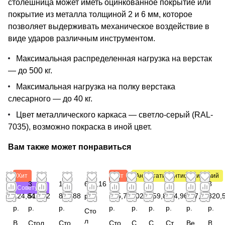
столешница может иметь оцинкованное покрытие или
покрытие из металла толщиной 2 и 6 мм, которое
позволяет выдерживать механическое воздействие в
виде ударов различным инструментом.
Максимальная распределенная нагрузка на верстак
— до 500 кг.
Максимальная нагрузка на полку верстака
слесарного — до 40 кг.
Цвет металлического каркаса — светло-серый (RAL-
7035), возможно покраска в иной цвет.
Вам также может понравиться
Хит
Хит
Антистатический
Антистатический
2
3
1
653,16
2
2
1
4
3
3
Советуем
124,84
517,32
868,88
р.
595,72
202,84
559,88
524,96
397,80
320,
р.
р.
р.
р.
р.
р.
р.
р.
р.
Сто
л
В
Стол
Сто
Сто
С
С
Ст
Ве
В