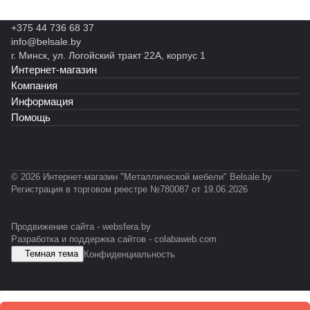
Б
Б
0
Р
ESD
00
0-
-
-1
Д
Т1
05
+375 44 736 68 37
1
5
-1
Т1
+
info@belsale.by
8
0
2
Э
г. Минск, ул. Логойский тракт 22А, корпус 1
0
0
0
2
Интернет-магазин
0
х
0
Компания
9
х
Информация
0
5
Помощь
0
0
0
© 2026 Интернет-магазин "Металлической мебели" Belsale.by
Регистрация в торговом реестре №780087 от 19.06.2026
Продвижение сайта -
websfera.by
Разработка и поддержка сайтов -
colabaweb.com
Темная тема
Конфиденциальность