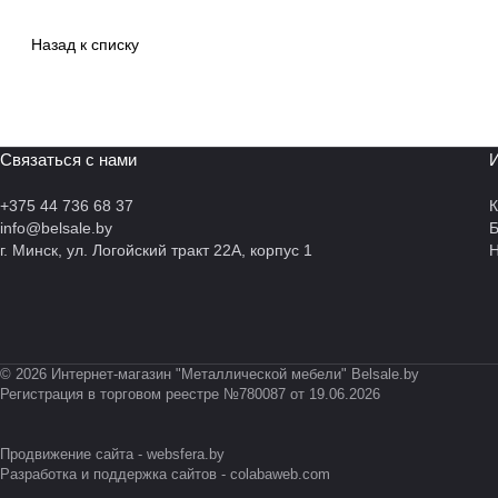
Назад к списку
Связаться с нами
И
+375 44 736 68 37
К
info@belsale.by
г. Минск, ул. Логойский тракт 22А, корпус 1
Н
© 2026 Интернет-магазин "Металлической мебели" Belsale.by
Регистрация в торговом реестре №780087 от 19.06.2026
Продвижение сайта -
websfera.by
Разработка и поддержка сайтов -
colabaweb.com