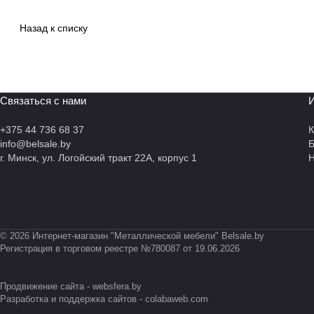
Назад к списку
Связаться с нами
И
+375 44 736 68 37
К
info@belsale.by
г. Минск, ул. Логойский тракт 22А, корпус 1
Н
© 2026 Интернет-магазин "Металлической мебели" Belsale.by
Регистрация в торговом реестре №780087 от 19.06.2026
Продвижение сайта -
websfera.by
Разработка и поддержка сайтов -
colabaweb.com