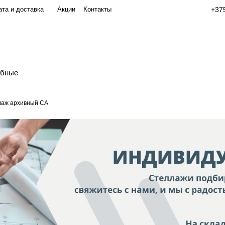
та и доставка
Акции
Контакты
+375
обные
лаж архивный СА