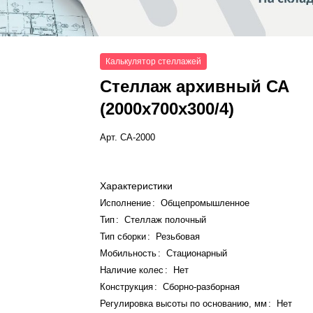
Калькулятор стеллажей
Стеллаж архивный СА
(2000x700x300/4)
Арт.
СА-2000
Характеристики
Исполнение
:
Общепромышленное
Тип
:
Стеллаж полочный
Тип сборки
:
Резьбовая
Мобильность
:
Стационарный
Наличие колес
:
Нет
Конструкция
:
Сборно-разборная
Регулировка высоты по основанию, мм
:
Нет