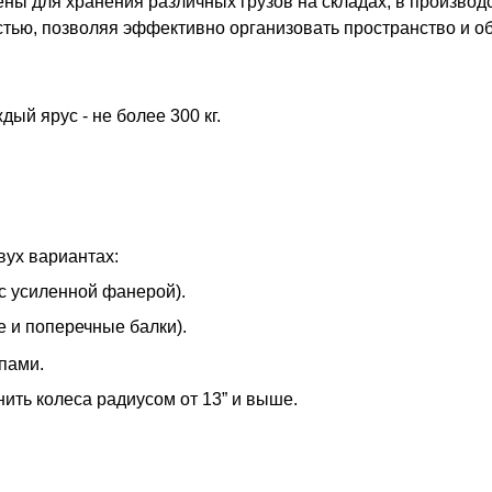
ны для хранения различных грузов на складах, в произво
ью, позволяя эффективно организовать пространство и об
ый ярус - не более 300 кг.
вух вариантах:
с усиленной фанерой).
 и поперечные балки).
пами.
ть колеса радиусом от 13” и выше.