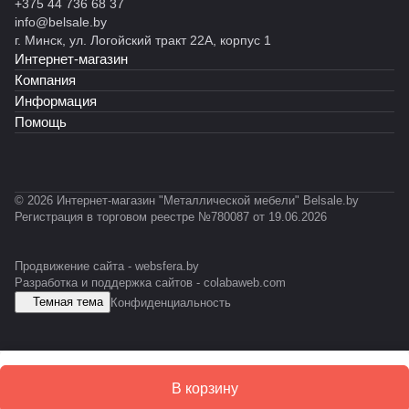
н
н
н
н
н
+375 44 736 68 37
й
ы
ы
ы
н
ы
info@belsale.by
M
й
й
й
ы
й
г. Минск, ул. Логойский тракт 22А, корпус 1
Z
С
С
С
й
С
Интернет-магазин
-
Т
Т
К
С
Т
Компания
P
Ф
Ф
У
У
-
Информация
R
У
М
0
Помощь
O
-
1
F
E
2
IL
S
E
D
S
© 2026 Интернет-магазин "Металлической мебели" Belsale.by
D
Регистрация в торговом реестре №780087 от 19.06.2026
Продвижение сайта -
websfera.by
Разработка и поддержка сайтов -
colabaweb.com
Темная тема
Конфиденциальность
В корзину