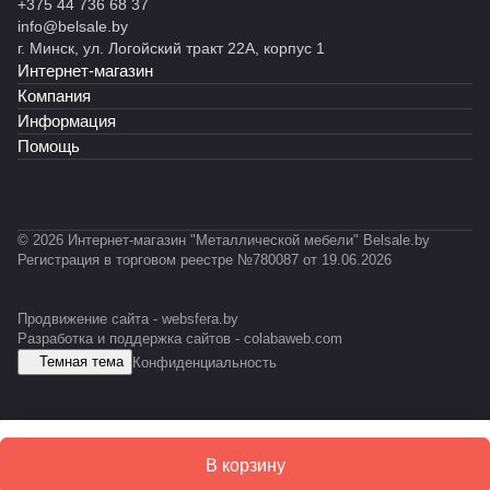
н
н
н
н
н
+375 44 736 68 37
й
ы
ы
ы
н
ы
info@belsale.by
M
й
й
й
ы
й
г. Минск, ул. Логойский тракт 22А, корпус 1
Z
С
С
С
й
С
Интернет-магазин
-
Т
Т
К
С
Т
Компания
P
Ф
Ф
У
У
-
Информация
R
У
М
0
Помощь
O
-
1
F
E
2
IL
S
E
D
S
© 2026 Интернет-магазин "Металлической мебели" Belsale.by
D
Регистрация в торговом реестре №780087 от 19.06.2026
Продвижение сайта -
websfera.by
Разработка и поддержка сайтов -
colabaweb.com
Темная тема
Конфиденциальность
В корзину