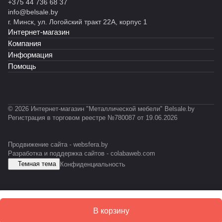
н
н
н
н
н
+375 44 736 68 37
й
ы
ы
ы
н
ы
info@belsale.by
M
й
й
й
ы
й
г. Минск, ул. Логойский тракт 22А, корпус 1
Z
С
С
С
й
С
Интернет-магазин
-
Т
Т
К
С
Т
Компания
P
Ф
Ф
У
У
-
Информация
R
У
М
0
Помощь
O
-
1
F
E
2
IL
S
E
D
S
© 2026 Интернет-магазин "Металлической мебели" Belsale.by
D
Регистрация в торговом реестре №780087 от 19.06.2026
Продвижение сайта -
websfera.by
Разработка и поддержка сайтов -
colabaweb.com
Темная тема
Конфиденциальность
В корзину