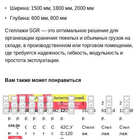
Ширина: 1500 мм, 1800 мм, 2000 мм
Глубина: 600 мм, 800 мм
Стеллажи SGR — это оптимальное решение для
организации хранения тяжелых и объемных грузов на
складе, в производственном или торговом помещении,
где требуется надежность, гибкость, модульность и
простота эксплуатации.
Вам также может понравиться
Калькулятор
Калькулятор
Калькулятор
Акция
Антистатический
Антистатический
стеллажей
стеллажей
стеллажей
от
от
от
от 2
от
от 1
2
1
2
2
Калькулятор
Калькулятор
Калькулятор
стеллажей
стеллажей
стеллажей
157,80
293,28
607,38
003,64
573,60
032,72
132,88
153,44
616,24
132,88
р.
р.
р.
р.
р.
р.
р.
р.
р.
р.
194,76
С
С
С
С
С
42С.У
Стелл
Стел
Стел
р.
т
т
т
т
т
С-120
аж
лаж
лаж
-19%