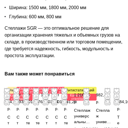
Ширина: 1500 мм, 1800 мм, 2000 мм
Глубина: 600 мм, 800 мм
Стеллажи SGR — это оптимальное решение для
организации хранения тяжелых и объемных грузов на
складе, в производственном или торговом помещении,
где требуется надежность, гибкость, модульность и
простота эксплуатации.
Вам также может понравиться
Калькулятор
Калькулятор
Калькулятор
Калькулятор
Калькулятор
Акция
Антистатический
стеллажей
стеллажей
стеллажей
стеллажей
стеллажей
от
от
от
от 1
от 1
от
от
1 216,56
982,44
1
Калькулятор
Калькулятор
стеллажей
стеллажей
84,72
293,28
501,12
376,40
203,84
901,08
781,20
р.
р.
784,1
р.
р.
р.
р.
р.
р.
р.
р.
Стеллаж
Стелла
универс
ж
С
С
С
С
С
С
С
Т
альный
универс
т
т
те
те
т
т
те
е
1850x82
альный