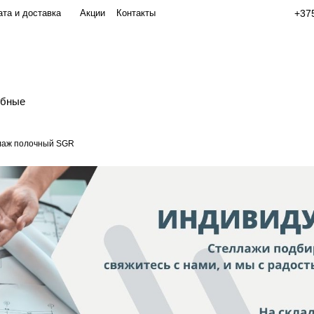
та и доставка
Акции
Контакты
+375
обные
лаж полочный SGR