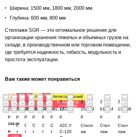
Ширина: 1500 мм, 1800 мм, 2000 мм
Глубина: 600 мм, 800 мм
Стеллажи SGR — это оптимальное решение для
организации хранения тяжелых и объемных грузов на
складе, в производственном или торговом помещении,
где требуется надежность, гибкость, модульность и
простота эксплуатации.
Вам также может понравиться
Калькулятор
Калькулятор
Калькулятор
Акция
Антистатический
Антистатический
стеллажей
стеллажей
стеллажей
от
от
от
от 2
от
от 1
2
1
2
2
Калькулятор
Калькулятор
Калькулятор
стеллажей
стеллажей
стеллажей
157,80
293,28
607,38
003,64
573,60
032,72
132,88
153,44
616,24
132,88
р.
р.
р.
р.
р.
р.
р.
р.
р.
р.
194,76
С
С
С
С
С
42С.У
Стелл
Стел
Стел
р.
т
т
т
т
т
С-120
аж
лаж
лаж
-19%