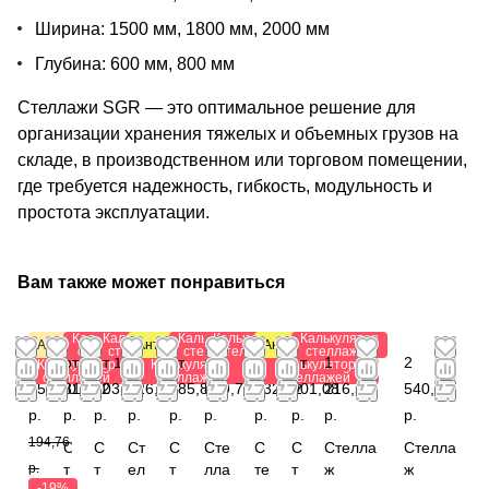
Ширина: 1500 мм, 1800 мм, 2000 мм
Глубина: 600 мм, 800 мм
Стеллажи SGR — это оптимальное решение для
организации хранения тяжелых и объемных грузов на
складе, в производственном или торговом помещении,
где требуется надежность, гибкость, модульность и
простота эксплуатации.
Вам также может понравиться
Калькулятор
Калькулятор
Калькулятор
Калькулятор
Калькулятор
Акция
Антистатический
Антистатический
стеллажей
стеллажей
стеллажей
стеллажей
стеллажей
от
от
от 1
от
от
от
от 1
от
1
2
Калькулятор
Калькулятор
Калькулятор
стеллажей
стеллажей
стеллажей
157,80
311,22
203,84
526,20
285,84
809,76
032,72
901,08
216,56
540,04
р.
р.
р.
р.
р.
р.
р.
р.
р.
р.
194,76
С
С
Ст
С
Сте
С
С
Стелла
Стелла
р.
т
т
ел
т
лла
те
т
ж
ж
-19%