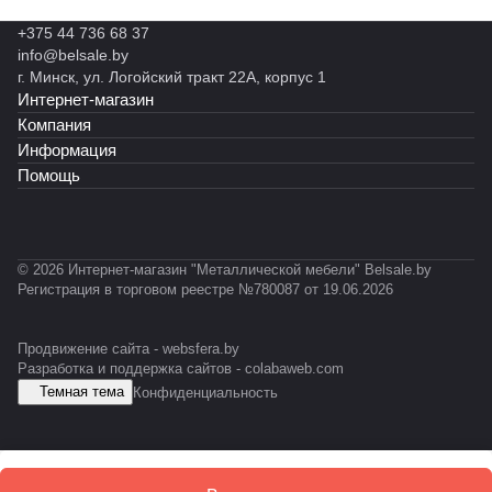
н
н
н
н
н
н
В
+375 44 736 68 37
ы
ы
ы
ы
ы
ы
Л
info@belsale.by
й
й
й
й
й
й
Т
г. Минск, ул. Логойский тракт 22А, корпус 1
С
С
С
С
С
C
-
Интернет-магазин
Т
T
Т
Т
А
A
0
Ф
-
-
-
-
3
Компания
0
0
0
E
1
Информация
3
1
1
S
Помощь
1
1
0
D
К
© 2026 Интернет-магазин "Металлической мебели" Belsale.by
Регистрация в торговом реестре №780087 от 19.06.2026
Продвижение сайта -
websfera.by
Разработка и поддержка сайтов -
colabaweb.com
Темная тема
Конфиденциальность