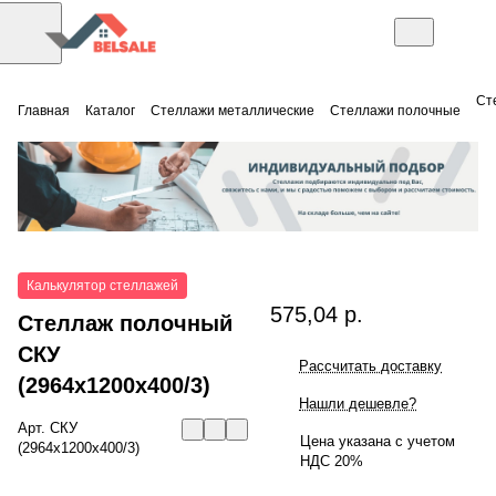
Ст
Главная
Каталог
Стеллажи металлические
Стеллажи полочные
Калькулятор стеллажей
575,04 р.
Стеллаж полочный
СКУ
Рассчитать доставку
(2964x1200x400/3)
Нашли дешевле?
Арт.
СКУ
Цена указана с учетом
(2964x1200x400/3)
НДС 20%