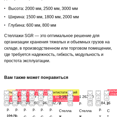
Высота: 2000 мм, 2500 мм, 3000 мм
Ширина: 1500 мм, 1800 мм, 2000 мм
Глубина: 600 мм, 800 мм
Стеллажи SGR — это оптимальное решение для
организации хранения тяжелых и объемных грузов на
складе, в производственном или торговом помещении,
где требуется надежность, гибкость, модульность и
простота эксплуатации.
Вам также может понравиться
Калькулятор
Калькулятор
Калькулятор
Калькулятор
Каль
Акция
Антистатический
стеллажей
стеллажей
стеллажей
стеллажей
сте
от
от
от
от 1
от
от 1
1 153,44
1 262,40
1
0
Калькулятор
Калькулятор
стеллажей
стеллажей
157,80
293,28
501,12
203,84
206,88
032,72
р.
р.
784,16
р.
р.
р.
р.
р.
р.
р.
р.
Стелла
Стелла
С
194,76
ж
ж
т