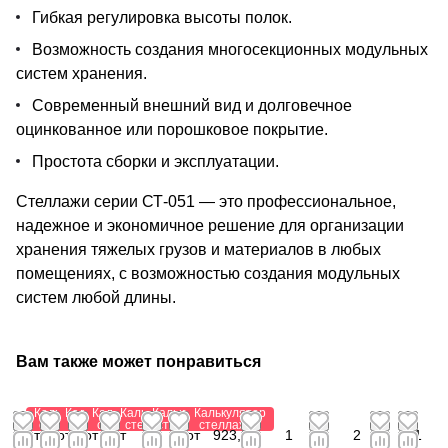
Гибкая регулировка высоты полок.
Возможность создания многосекционных модульных
систем хранения.
Современный внешний вид и долговечное
оцинкованное или порошковое покрытие.
Простота сборки и эксплуатации.
Стеллажи серии СТ-051 — это профессиональное,
надежное и экономичное решение для организации
хранения тяжелых грузов и материалов в любых
помещениях, с возможностью создания модульных
систем любой длины.
Вам также может понравиться
Калькулятор
Калькулятор
Калькулятор
Калькулятор
Калькулятор
Калькулятор
стеллажей
стеллажей
стеллажей
стеллажей
стеллажей
стеллажей
от
от
от 1
от
от
от
923,88
1
2
1