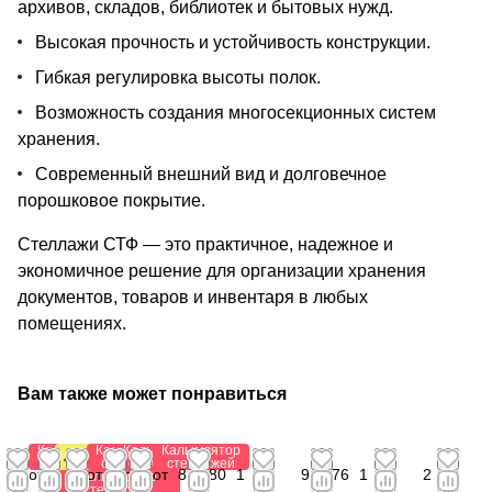
архивов, складов, библиотек и бытовых нужд.
Высокая прочность и устойчивость конструкции.
Гибкая регулировка высоты полок.
Возможность создания многосекционных систем
хранения.
Современный внешний вид и долговечное
порошковое покрытие.
Стеллажи СТФ — это практичное, надежное и
экономичное решение для организации хранения
документов, товаров и инвентаря в любых
помещениях.
Вам также может понравиться
Калькулятор
Калькулятор
Калькулятор
Калькулятор
Антистатический
стеллажей
стеллажей
стеллажей
стеллажей
от
от 2
от 1
от
от
841,80
1
941,76
1
2
Калькулятор
стеллажей