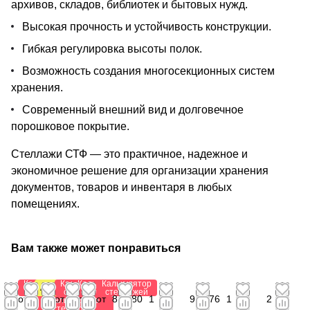
архивов, складов, библиотек и бытовых нужд.
Высокая прочность и устойчивость конструкции.
Гибкая регулировка высоты полок.
Возможность создания многосекционных систем
хранения.
Современный внешний вид и долговечное
порошковое покрытие.
Стеллажи СТФ — это практичное, надежное и
экономичное решение для организации хранения
документов, товаров и инвентаря в любых
помещениях.
Вам также может понравиться
Калькулятор
Калькулятор
Калькулятор
Калькулятор
Антистатический
стеллажей
стеллажей
стеллажей
стеллажей
от
от 2
от 1
от
от
841,80
1
941,76
1
2
Калькулятор
стеллажей