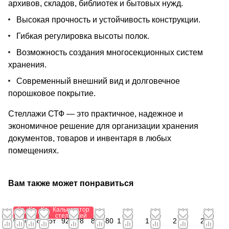
архивов, складов, библиотек и бытовых нужд.
Высокая прочность и устойчивость конструкции.
Гибкая регулировка высоты полок.
Возможность создания многосекционных систем
хранения.
Современный внешний вид и долговечное
порошковое покрытие.
Стеллажи СТФ — это практичное, надежное и
экономичное решение для организации хранения
документов, товаров и инвентаря в любых
помещениях.
Вам также может понравиться
Калькулятор
Калькулятор
Калькулятор
Калькулятор
стеллажей
стеллажей
стеллажей
стеллажей
0
от
от 1
от
923,88
841,80
1
1
2
2