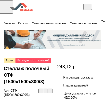
Ст
Главная
Каталог
Стеллажи металлические
Стеллажи полочные
Акция
Калькулятор стеллажей
243,12 р.
Стеллаж полочный
СТФ
Рассчитать доставку
(1500x1500x300/3)
Нашли дешевле?
Арт.
СТФ
Цена указана с учетом
(1500x1500x300/3)
НДС 20%