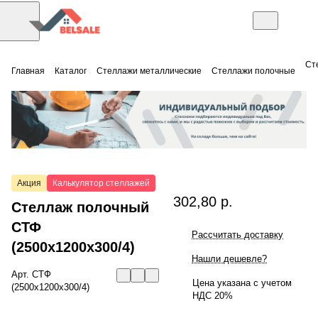
Ст
Главная
Каталог
Стеллажи металлические
Стеллажи полочные
Акция
Калькулятор стеллажей
302,80 р.
Стеллаж полочный
СТФ
Рассчитать доставку
(2500x1200x300/4)
Нашли дешевле?
Арт.
СТФ
Цена указана с учетом
(2500x1200x300/4)
НДС 20%