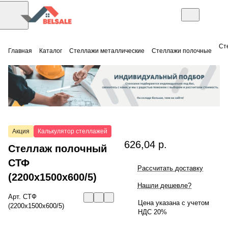
Ст
Главная
Каталог
Стеллажи металлические
Стеллажи полочные
Акция
Калькулятор стеллажей
626,04 р.
Стеллаж полочный
СТФ
Рассчитать доставку
(2200x1500x600/5)
Нашли дешевле?
Арт.
СТФ
Цена указана с учетом
(2200x1500x600/5)
НДС 20%