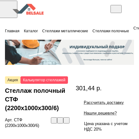
Ст
Главная
Каталог
Стеллажи металлические
Стеллажи полочные
Акция
Калькулятор стеллажей
301,44 р.
Стеллаж полочный
СТФ
Рассчитать доставку
(2200x1000x300/6)
Нашли дешевле?
Арт.
СТФ
Цена указана с учетом
(2200x1000x300/6)
НДС 20%