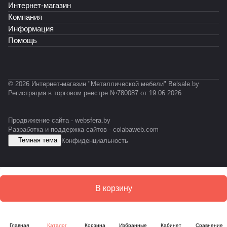
Интернет-магазин
o
o
T
С
A
c
c
-
У
-
Компания
k
k
0
М
E
Информация
X
L
5
S
Помощь
L
1
D
© 2026 Интернет-магазин "Металлической мебели" Belsale.by
Регистрация в торговом реестре №780087 от 19.06.2026
Продвижение сайта -
websfera.by
Разработка и поддержка сайтов -
colabaweb.com
Темная тема
Конфиденциальность
В корзину
Главная
Каталог
Корзина
Избранные
Кабинет
Сравнение