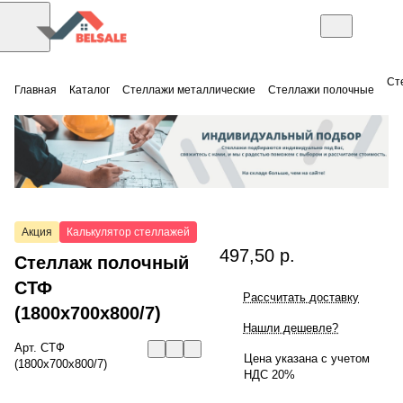
Ст
Главная
Каталог
Стеллажи металлические
Стеллажи полочные
Акция
Калькулятор стеллажей
497,50 р.
Стеллаж полочный
СТФ
Рассчитать доставку
(1800x700x800/7)
Нашли дешевле?
Арт.
СТФ
Цена указана с учетом
(1800x700x800/7)
НДС 20%