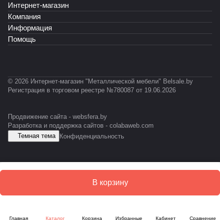
-
R
Интернет-магазин
К
T
Т
А
P
Ф
-
-
Б
Компания
R
0
0
-
Информация
O
3
2
E
Помощь
F
1
3
S
IL
D
© 2026 Интернет-магазин "Металлической мебели" Belsale.by
Регистрация в торговом реестре №780087 от 19.06.2026
Продвижение сайта -
websfera.by
Разработка и поддержка сайтов -
colabaweb.com
Темная тема
Конфиденциальность
В корзину
Главная
Каталог
Корзина
Избранные
Кабинет
Сравнение