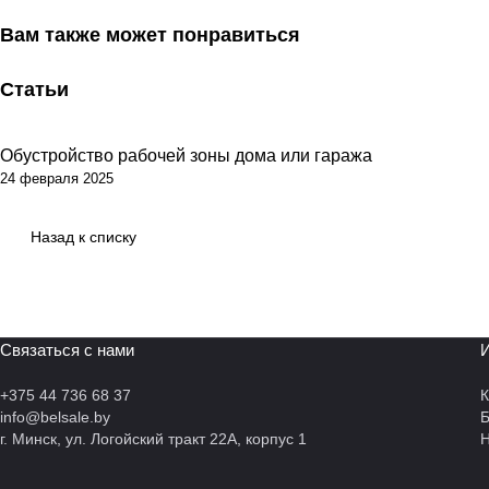
Вам также может понравиться
Статьи
Обустройство рабочей зоны дома или гаража
Советы покупателям
24 февраля 2025
Назад к списку
Связаться с нами
И
+375 44 736 68 37
К
info@belsale.by
г. Минск, ул. Логойский тракт 22А, корпус 1
Н