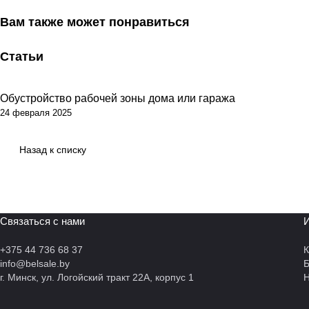
Вам также может понравиться
Статьи
Обустройство рабочей зоны дома или гаража
Советы покупателям
24 февраля 2025
Назад к списку
Связаться с нами
И
+375 44 736 68 37
К
info@belsale.by
г. Минск, ул. Логойский тракт 22А, корпус 1
Н