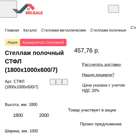
Ст
Главная
Каталог
Стеллажи металлические
Стеллажи полочные
Акция
Калькулятор стеллажей
457,76 р.
Стеллаж полочный
СТФЛ
Рассчитать доставку
(1800x1000x600/7)
Нашли дешевле?
Арт.
СТФЛ
Цена указана с учетом
(1800x1000x600/7)
НДС 20%
Высота, мм:
1800
Товар участвует в акции
1800
2000
Промо предложение
Ширина, мм:
1000