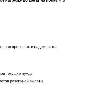
ают
нагрузку до 200 кг на полку
, что
шенная прочность и надежность.
под текущие нужды.
метов различной высоты.