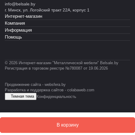
к)
RA
ет
info@belsale.by
й
й
035)
сер
т
ет
Т
L70
RAL
г. Минск, ул. Логойский тракт 22А, корпус 1
R
С
ии
RAL
RA
-
35)
703
Интернет-магазин
o
К
INO
703
L70
0
5)
c
У
X
5)
35)
3
Компания
k
1
Информация
X
Помощь
L
© 2026 Интернет-магазин "Металлической мебели" Belsale.by
Регистрация в торговом реестре №780087 от 19.06.2026
Продвижение сайта -
websfera.by
Разработка и поддержка сайтов -
colabaweb.com
Темная тема
Конфиденциальность
В корзину