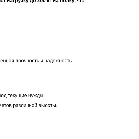
ают
нагрузку до 200 кг на полку
, что
шенная прочность и надежность.
под текущие нужды.
метов различной высоты.